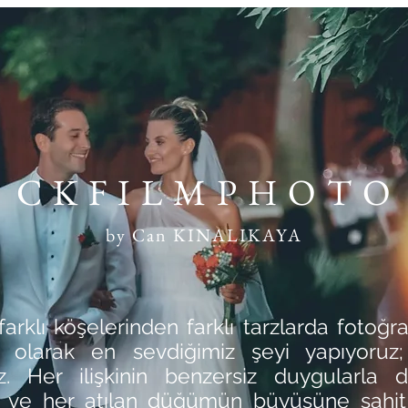
C K F I L M P H O T O
by Can KINALIKAYA
arklı köşelerinden farklı tarzlarda fotoğr
rı olarak en sevdiğimiz şeyi yapıyoruz;
uz. Her ilişkinin benzersiz duygularla d
 ve her atılan düğümün büyüsüne şahi