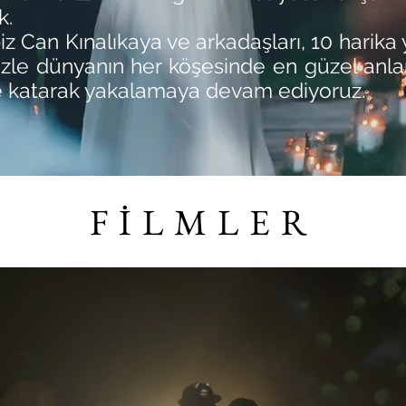
k.
iz Can Kınalıkaya ve arkadaşları, 10 harika 
le dünyanın her köşesinde en güzel anlar
de katarak yakalamaya devam ediyoruz.
F İ L M L E R