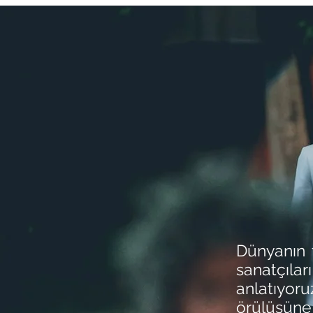
Dünyanın f
sanatçıla
anlatıyor
örülüşüne