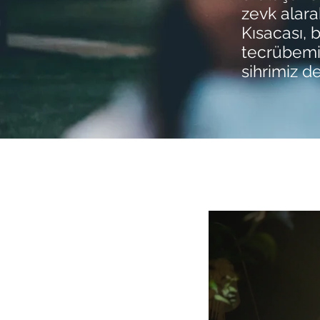
zevk alara
Kısacası, b
tecrübemiz
sihrimiz 