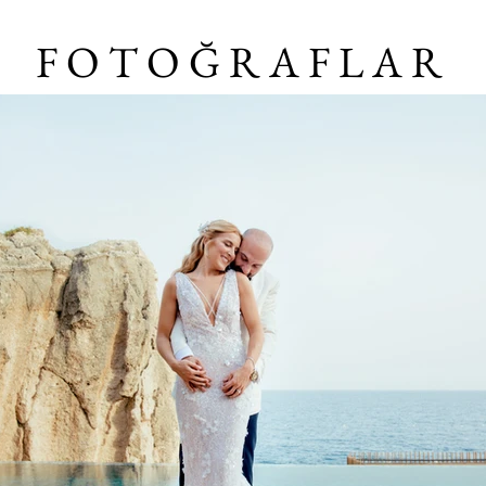
F O T O Ğ R A F L A R