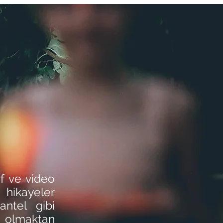
af ve video
 hikayeler
antel gibi
t olmaktan